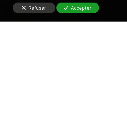
Refuser
Accepter
UNE ÉQUIPE DISPONIBLE
ET RIGOUREUSE
SUR LE VAL-DE-MARNE
Vous cherchez un partenaire de confiance pour la
gestion locative
de votre
appartement ou maison 1
pièce
à
Maisons-Alfort (94700)
?
Une
agence
immobilière
peut assurer la
gestion
locative
d’une
maison
. Cela implique plusieurs