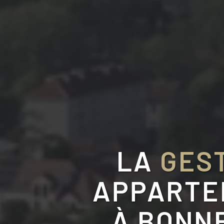
LA
GEST
APPARTEM
À
BONNE