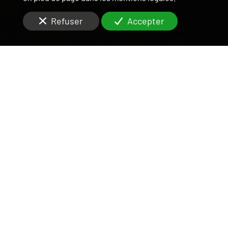
Refuser
Accepter
UNE ÉQUIPE DISPONIBLE
ET RIGOUREUSE
SUR LE VAL-DE-MARNE
Situés à
Créteil (94000)
, vous cherchez des agents
efficaces pour la
gestion locative
de votre
appartement ou maison 4 pièces
?
Les
agences
immobilières
Century 21 ACV