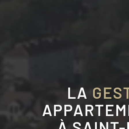
LA
GEST
APPARTEME
À
SAINT-