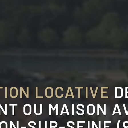
ION LOCATIVE
D
T OU MAISON A
ON-SUR-SEINE (