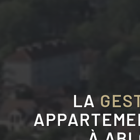
LA
GEST
APPARTEMEN
À
ABL