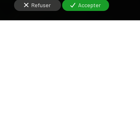
Refuser
Accepter
UNE ÉQUIPE DISPONIBLE
ET RIGOUREUSE
SUR LE VAL-DE-MARNE
Situés à
Choisy-le-Roi (94600)
, vous cherchez des
agents efficaces pour la
gestion locative
de votre
appartement ou maison en hypercentre
?
Une
agence
immobilière
est chargée de
l’organisation de visite avant la
location
ou la vente.