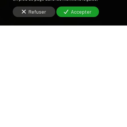
Refuser
Accepter
UNE ÉQUIPE DISPONIBLE
ET RIGOUREUSE
SUR LE VAL-DE-MARNE
Situés à
Créteil (94000)
, vous cherchez des agents
efficaces pour la
gestion locative
de votre
appartement ou maison en hypercentre
?
Nos agences répondent aux exigences des clients,