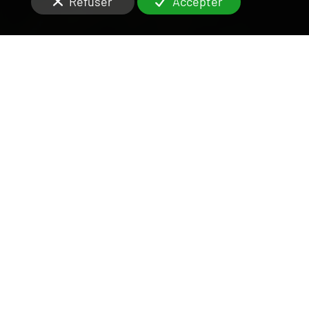
Refuser
Accepter
UNE ÉQUIPE DISPONIBLE
ET RIGOUREUSE
SUR LE VAL-DE-MARNE
Vous cherchez un partenaire de confiance pour la
gestion locative
de votre
appartement ou maison
en rez-de-jardin
à
Maisons-Alfort (94700)
?
Notre agence située dans le
94
collabore souvent
avec des agents de terrain pour trouver les
meilleures
offres disponibles. Si vous prévoyez de