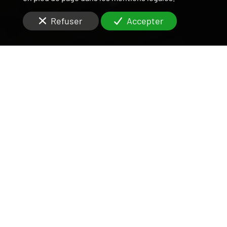
Refuser
Accepter
UNE ÉQUIPE DISPONIBLE
ET RIGOUREUSE
SUR LE VAL-DE-MARNE
Vous êtes à la recherche d'une agence sérieuse pour
la
gestion locative
de votre
appartement ou maison
proche commerces
à
Thiais (94320)
?
C’est notre responsabilité de fournir les