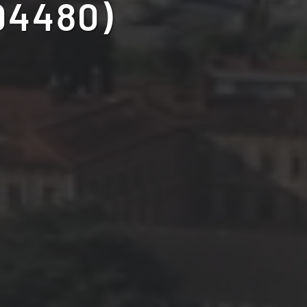
94480)