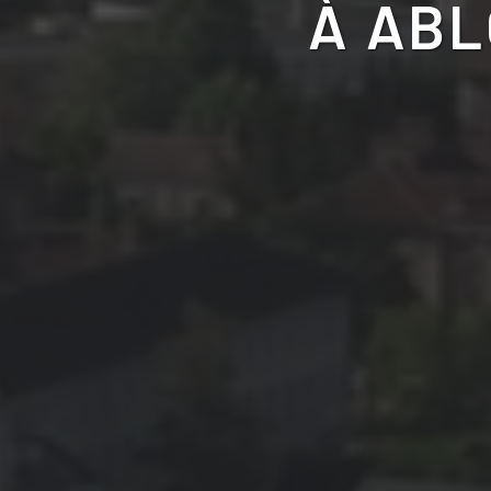
À
ABL