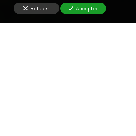
Refuser
Accepter
UNE ÉQUIPE DISPONIBLE
ET RIGOUREUSE
SUR LE VAL-DE-MARNE
Vous cherchez un partenaire de confiance pour la
gestion locative
de votre
appartement ou maison
T5
à
Maisons-Alfort (94700)
?
Dans la vente de
terrain constructible
, il est
conseillé de confier la tâche à une
agence