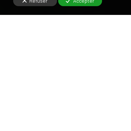
Refuser
Accepter
UNE ÉQUIPE DISPONIBLE
ET RIGOUREUSE
SUR LE VAL-DE-MARNE
Vous êtes à la recherche d'une agence sérieuse pour
la
gestion locative
de votre
cave
à
Ablon-sur-Seine
(94480)
?
Une
agence
immobilière
peut s’occuper de la
gestion de location
de biens comme les
bureaux
,
les
box
ou les
entrepôts
. Pour ce genre de service,