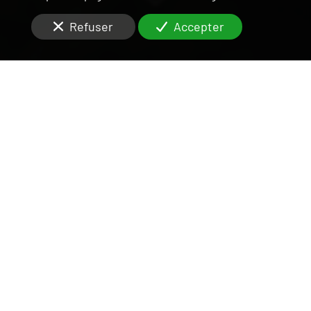
Refuser
Accepter
UNE ÉQUIPE DISPONIBLE
ET RIGOUREUSE
SUR LE VAL-DE-MARNE
Vous êtes à la recherche d'une agence sérieuse pour
la
gestion locative
de votre
loft
à
Bonneuil-sur-
Marne (94380)
?
Les missions d’une
agence
immobilière
dans le
94