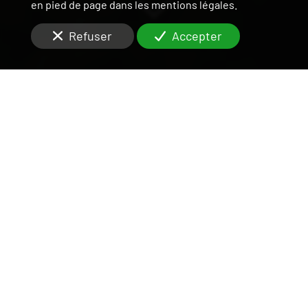
en pied de page dans les mentions légales.
Refuser
Accepter
UNE ÉQUIPE DISPONIBLE
ET RIGOUREUSE
SUR LE VAL-DE-MARNE
Situés à
Maisons-Alfort (94700)
, vous cherchez des
agents efficaces pour la
gestion locative
de votre
studio
?
Notre
agence
immobilière
officie en qualité de