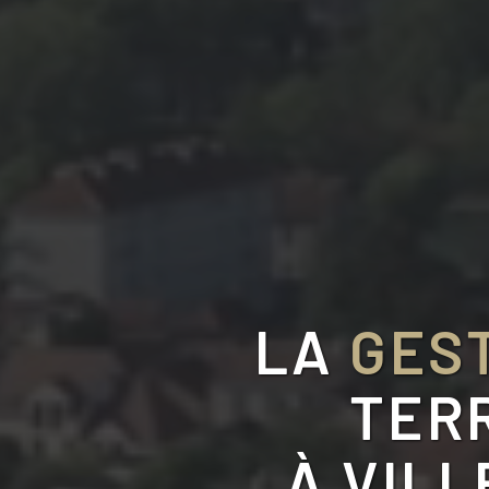
LA
GEST
TER
À
VILL