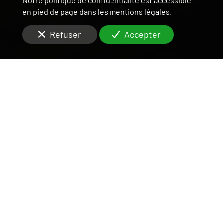
Notre politique de confidentialité est accessible
en pied de page dans les mentions légales.
Refuser
Accepter
DÉCOUVREZ DÈS
MAINTENANT
LE PRIX D'UN SYNDIC
Situés à
Villeneuve-le-Roi (94290)
, vous cherchez
le
prix d'un syndic
?
Nous disposons de conseillers répartis sur toutes