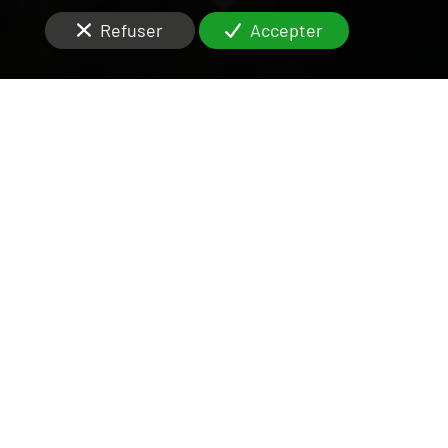
Refuser
Accepter
DÉCOUVREZ DÈS
MAINTENANT
UN SYNDIC
PROFESSIONNEL
Vous recherchez
un syndic professionnel
à
Bonneuil-sur-Marne (94380)
?
Avant la mise en vente d’un
appartement
ou d’une